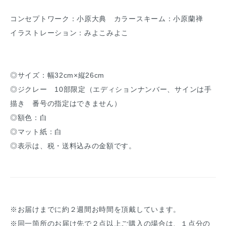
コンセプトワーク：小原大典 カラースキーム：小原蘭禅
イラストレーション：みよこみよこ
◎サイズ：幅32cm×縦26cm
◎ジクレー 10部限定（エディションナンバー、サインは手
描き 番号の指定はできません）
◎額色：白
◎マット紙：白
◎表示は、税・送料込みの金額です。
※お届けまでに約２週間お時間を頂戴しています。
※同一箇所のお届け先で２点以上ご購入の場合は、１点分の