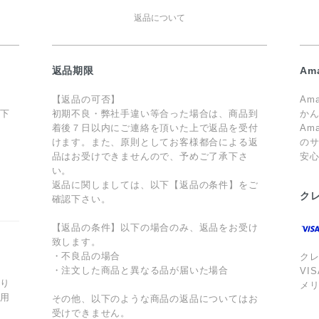
返品について
返品期限
Am
【返品の可否】
Am
値下
初期不良・弊社手違い等合った場合は、商品到
か
着後７日以内にご連絡を頂いた上で返品を受付
Am
けます。また、原則としてお客様都合による返
のサ
品はお受けできませんので、予めご了承下さ
安
ま
い。
返品に関しましては、以下【返品の条件】をご
ク
確認下さい。
【返品の条件】以下の場合のみ、返品をお受け
致します。
・不良品の場合
ク
・注文した商品と異なる品が届いた場合
VI
あり
メ
利用
その他、以下のような商品の返品についてはお
受けできません。