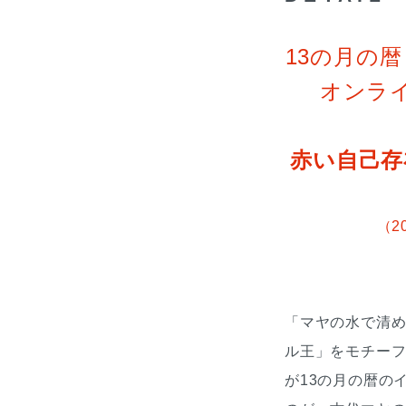
13の月の暦 
オンラ
赤い自己存
（20
「マヤの水で清
ル王」をモチー
が13の月の暦の