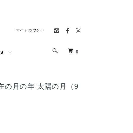
マイアカウント
0
TS
在の月の年 太陽の月（9