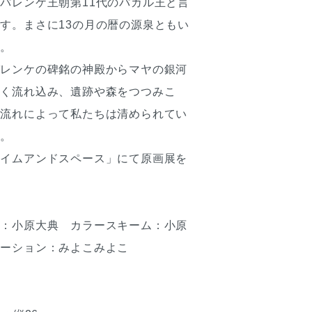
パレンケ王朝第11代のパカル王と言
す。まさに13の月の暦の源泉ともい
す。
パレンケの碑銘の神殿からマヤの銀河
しく流れ込み、遺跡や森をつつみこ
る流れによって私たちは清められてい
す。
タイムアンドスペース」にて原画展を
ク：小原大典 カラースキーム：小原
レーション：みよこみよこ