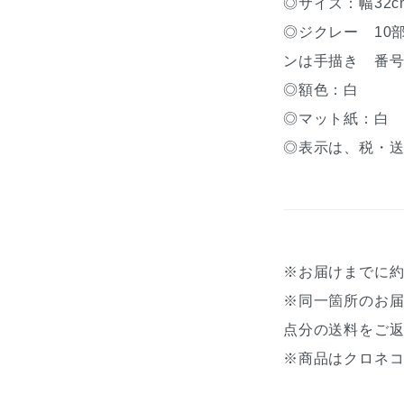
◎サイズ：幅32cm
◎ジクレー 10
ンは手描き 番
◎額色：白
◎マット紙：白
◎表示は、税・
※お届けまでに
※同一箇所のお
点分の送料をご
※商品はクロネコ