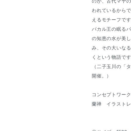
のが、古代マヤの
われているからで
えるモチーフで
パカル王の眠る
の知恵の水が美
み、その大いな
くという物語で
（二子玉川の「
開催。）
コンセプトワー
蘭禅 イラスト