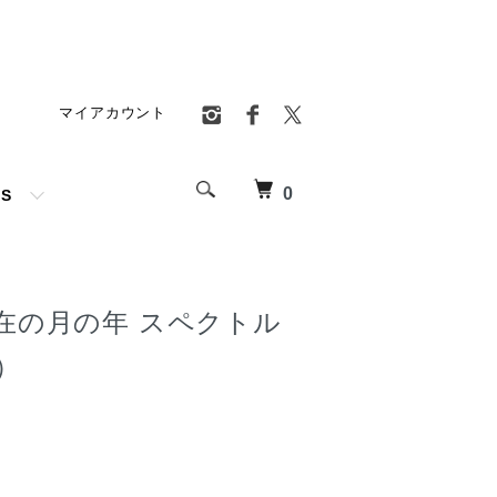
マイアカウント
0
TS
在の月の年 スペクトル
）