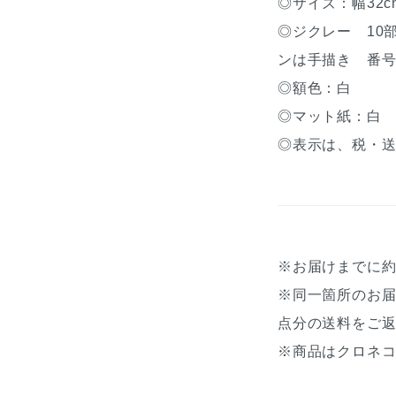
◎サイズ：幅32cm
◎ジクレー 10
ンは手描き 番
◎額色：白
◎マット紙：白
◎表示は、税・
※お届けまでに
※同一箇所のお
点分の送料をご
※商品はクロネコ