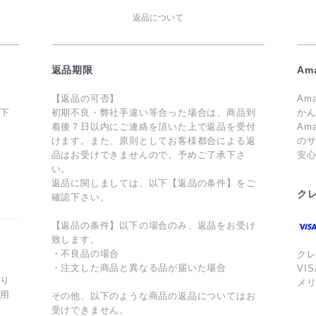
返品について
返品期限
Am
【返品の可否】
Am
値下
初期不良・弊社手違い等合った場合は、商品到
か
着後７日以内にご連絡を頂いた上で返品を受付
Am
けます。また、原則としてお客様都合による返
のサ
品はお受けできませんので、予めご了承下さ
安
ま
い。
返品に関しましては、以下【返品の条件】をご
ク
確認下さい。
【返品の条件】以下の場合のみ、返品をお受け
致します。
・不良品の場合
ク
・注文した商品と異なる品が届いた場合
VI
あり
メ
利用
その他、以下のような商品の返品についてはお
受けできません。