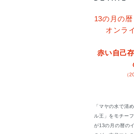
13の月の暦 
オンラ
赤い自己存
（20
「マヤの水で清
ル王」をモチー
が13の月の暦の