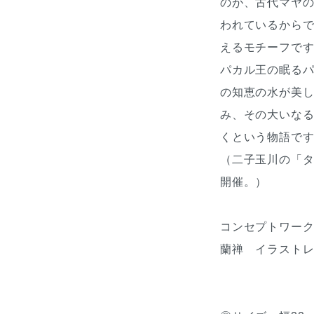
のが、古代マヤの
われているからで
えるモチーフで
パカル王の眠る
の知恵の水が美
み、その大いな
くという物語で
（二子玉川の「
開催。）
コンセプトワー
蘭禅 イラスト