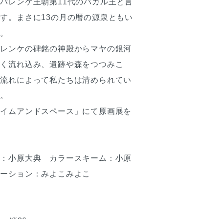
パレンケ王朝第11代のパカル王と言
す。まさに13の月の暦の源泉ともい
す。
パレンケの碑銘の神殿からマヤの銀河
しく流れ込み、遺跡や森をつつみこ
る流れによって私たちは清められてい
す。
タイムアンドスペース」にて原画展を
ク：小原大典 カラースキーム：小原
レーション：みよこみよこ