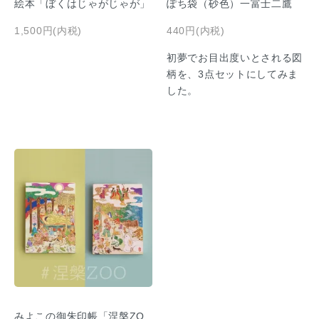
絵本「ぼくはじゃがじゃが」
ぽち袋（砂色）一富士二鷹
1,500円(内税)
440円(内税)
初夢でお目出度いとされる図
柄を、3点セットにしてみま
した。
みよこの御朱印帳「涅槃ZO