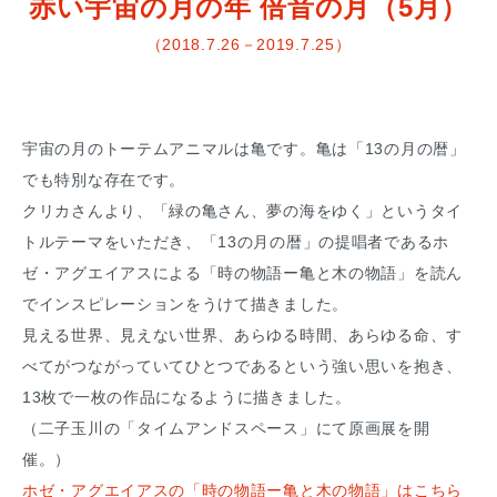
赤い宇宙の月の年 倍音の月（5月）
（2018.7.26－2019.7.25）
宇宙の月のトーテムアニマルは亀です。亀は「13の月の暦」
でも特別な存在です。
クリカさんより、「緑の亀さん、夢の海をゆく」というタイ
トルテーマをいただき、「13の月の暦」の提唱者であるホ
ゼ・アグエイアスによる「時の物語ー亀と木の物語」を読ん
でインスピレーションをうけて描きました。
見える世界、見えない世界、あらゆる時間、あらゆる命、す
べてがつながっていてひとつであるという強い思いを抱き、
13枚で一枚の作品になるように描きました。
（二子玉川の「タイムアンドスペース」にて原画展を開
催。）
ホゼ・アグエイアスの「時の物語ー亀と木の物語」はこちら