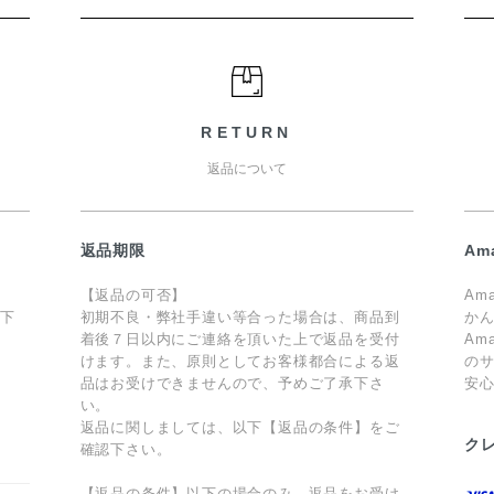
RETURN
返品について
返品期限
Am
【返品の可否】
Am
値下
初期不良・弊社手違い等合った場合は、商品到
か
着後７日以内にご連絡を頂いた上で返品を受付
Am
けます。また、原則としてお客様都合による返
のサ
品はお受けできませんので、予めご了承下さ
安
ま
い。
返品に関しましては、以下【返品の条件】をご
ク
確認下さい。
【返品の条件】以下の場合のみ、返品をお受け