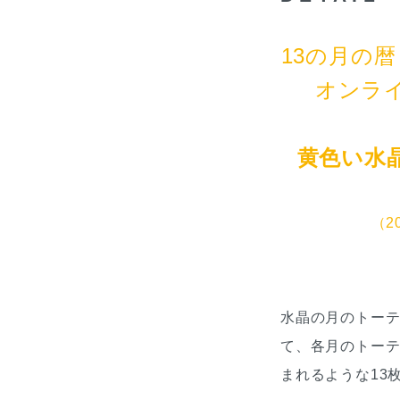
13の月の暦 
オンラ
黄色い水
（20
水晶の月のトー
て、各月のトー
まれるような13