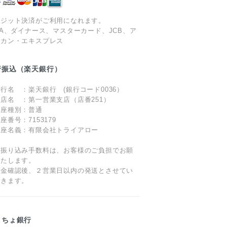
レジット決済がご利用になれます。
SA、ダイナース、マスターカード、JCB、ア
リカン・エキスプレス
行振込（楽天銀行）
行名 ：楽天銀行 (銀行コード0036）
店名 ：第一営業支店（店番251）
口座種別：普通
座番号：7153179
口座名義：有限会社トライアロー
お振り込み手数料は、お客様のご負担でお願
いたします。
入金確認後、２営業日以内の発送とさせてい
だきます。
うちょ銀行