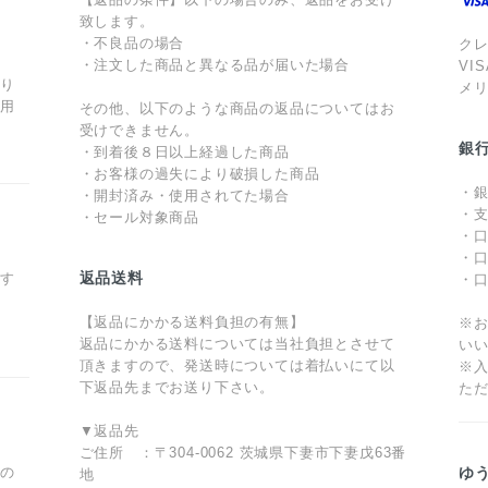
致します。
・不良品の場合
ク
・注文した商品と異なる品が届いた場合
VI
あり
メ
利用
その他、以下のような商品の返品についてはお
受けできません。
銀
・到着後８日以上経過した商品
・お客様の過失により破損した商品
・銀
・開封済み・使用されてた場合
・支
・セール対象商品
・
・口
返品送料
ます
・
【返品にかかる送料負担の有無】
※
返品にかかる送料については当社負担とさせて
い
頂きますので、発送時については着払いにて以
※
下返品先までお送り下さい。
た
▼返品先
ご住所 ：〒304-0062 茨城県下妻市下妻戊63番
型の
ゆ
地