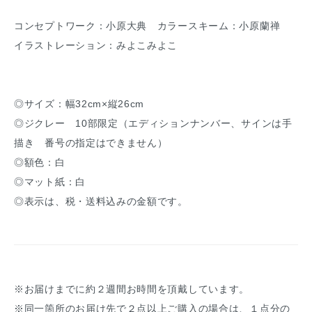
コンセプトワーク：小原大典 カラースキーム：小原蘭禅
イラストレーション：みよこみよこ
◎サイズ：幅32cm×縦26cm
◎ジクレー 10部限定（エディションナンバー、サインは手
描き 番号の指定はできません）
◎額色：白
◎マット紙：白
◎表示は、税・送料込みの金額です。
※お届けまでに約２週間お時間を頂戴しています。
※同一箇所のお届け先で２点以上ご購入の場合は、１点分の