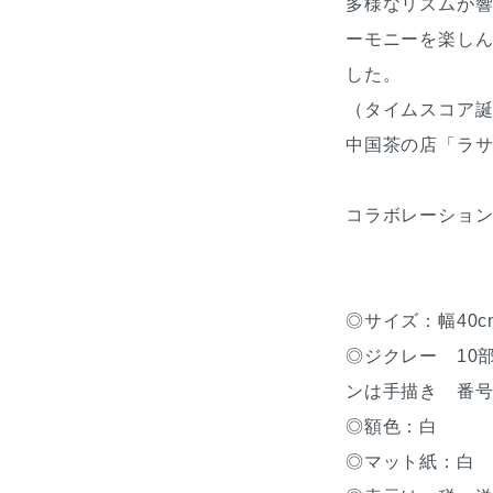
多様なリズムが
ーモニーを楽し
した。
（タイムスコア
中国茶の店「ラ
コラボレーション
◎サイズ：幅40cm
◎ジクレー 10
ンは手描き 番
◎額色：白
◎マット紙：白