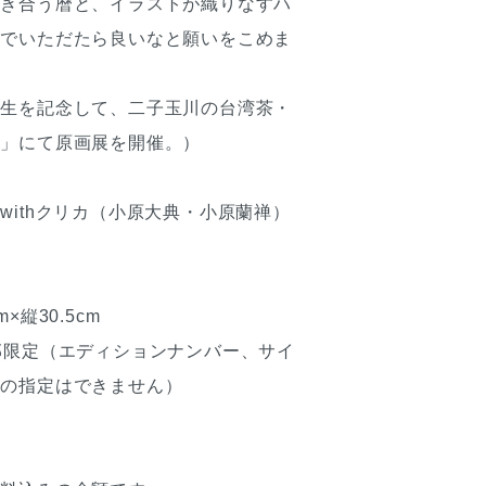
響き合う暦と、イラストが織りなすハ
んでいただたら良いなと願いをこめま
誕生を記念して、二子玉川の台湾茶・
サ」にて原画展を開催。）
withクリカ（小原大典・小原蘭禅）
×縦30.5cm
部限定（エディションナンバー、サイ
号の指定はできません）