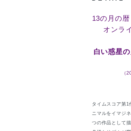
13の月の暦 
オンラ
白い惑星の
（20
タイムスコア第1
ニマルをイマジネ
つの作品として