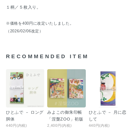
１柄／５枚入り。
※価格を400円に改定いたしました。
（2026/02/06改定）
RECOMMENDED ITEM
ひとふで － ロング
みよこの御朱印帳
ひとふで － 月に恋
胴体
「涅槃ZOO」初版
して
440円(内税)
2,400円(内税)
440円(内税)