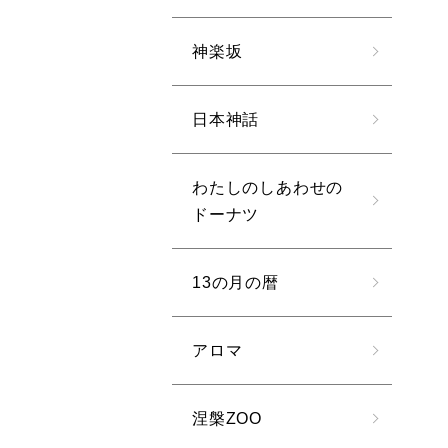
神楽坂
日本神話
わたしのしあわせの
ドーナツ
13の月の暦
アロマ
涅槃ZOO