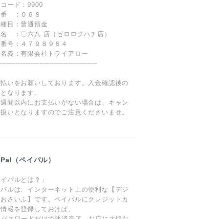
コード：9900
 番 ：０６８
金種目：普通預金
名 ：〇六八 店（ゼロロクハチ店）
座番号：４７９８９８４
座名義：有限会社トライアロー
─────────────────────
前払いをお願いしております。入金確認後の
送となります。
１週間以内にお支払いがない場合は、キャン
ル扱いとなりますのでご注意くださいませ。
yPal（ペイパル）
ペイパルとは？」
イパルは、インターネット上の便利な【デジ
ルおさいふ】です。ペイパルにクレジットカ
ド情報を登録しておけば、
とパスワードだけで決済完了。お店に大切な