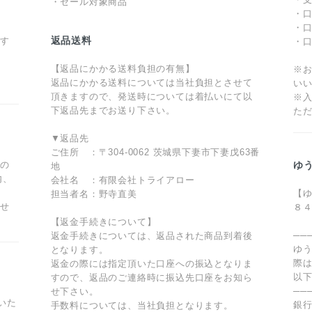
・セール対象商品
・
・口
返品送料
ます
・
【返品にかかる送料負担の有無】
※
返品にかかる送料については当社負担とさせて
い
頂きますので、発送時については着払いにて以
※
下返品先までお送り下さい。
た
▼返品先
ご住所 ：〒304-0062 茨城県下妻市下妻戊63番
型の
ゆ
地
内、
会社名 ：有限会社トライアロー
【ゆ
担当者名：野寺直美
ませ
８
【返金手続きについて】
──
返金手続きについては、返品された商品到着後
ゆ
となります。
際
返金の際には指定頂いた口座への振込となりま
以
すので、返品のご連絡時に振込先口座をお知ら
──
せ下さい。
いた
銀
手数料については、当社負担となります。