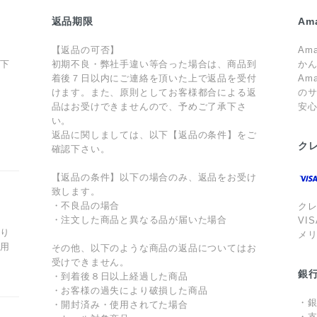
返品期限
Am
【返品の可否】
Am
値下
初期不良・弊社手違い等合った場合は、商品到
か
着後７日以内にご連絡を頂いた上で返品を受付
Am
けます。また、原則としてお客様都合による返
のサ
品はお受けできませんので、予めご了承下さ
安
ま
い。
返品に関しましては、以下【返品の条件】をご
ク
確認下さい。
【返品の条件】以下の場合のみ、返品をお受け
致します。
・不良品の場合
ク
・注文した商品と異なる品が届いた場合
VI
あり
メ
利用
その他、以下のような商品の返品についてはお
受けできません。
銀
・到着後８日以上経過した商品
・お客様の過失により破損した商品
・銀
・開封済み・使用されてた場合
・支