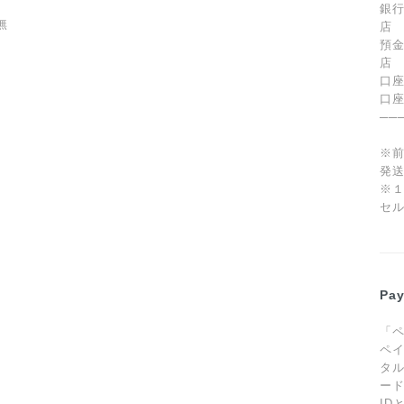
銀行
無
店
預
店 
口
口
──
※
発
※
セ
Pa
「
ペ
タ
ー
ID