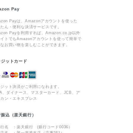
azon Pay
azon Payは、Amazonアカウントを使った
んたん・便利な決済サービスです。
azon Payを利用すれば、Amazon.co.jp以外
イトでもAmazonアカウントを使って簡単で
心なお買い物を楽しむことができます。
レジットカード
レジット決済がご利用になれます。
SA、ダイナース、マスターカード、JCB、ア
リカン・エキスプレス
行振込（楽天銀行）
行名 ：楽天銀行 (銀行コード0036）
店名 ：第一営業支店（店番251）