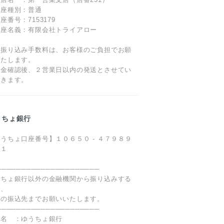
口座種別：普通
座番号：7153179
口座名義：有限会社トライアロー
お振り込み手数料は、お客様のご負担でお願
いたします。
入金確認後、２営業日以内の発送とさせてい
だきます。
うちょ銀行
うちょ口座番号】１０６５０ - ４７９８９
４１
─────────────────────
うちょ銀行以外の金融機関から振り込みする
は、
下の振込先までお願いいたします。
─────────────────────
行名 ：ゆうちょ銀行